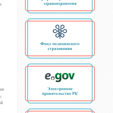
и
ая
,
ой