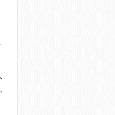
я
ь
з