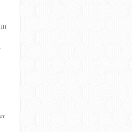
АПП
у
от