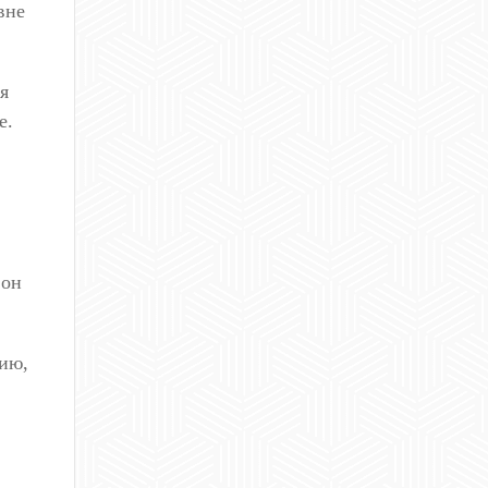
вне
я
е.
 он
гию,