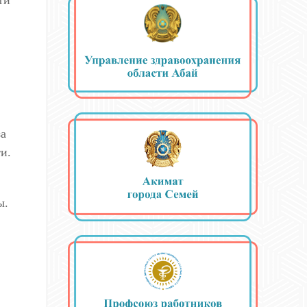
ти
за
и.
ы.