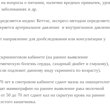
т на вопросы о питании, наличии вредных привычек, уро
 заболеваниях и др.
пределяется индекс Кеттле, экспресс-методом определяетс
меряется артериальное давление и внутриглазное давлени
т направление для дообследования или консультации у
 скрининговом кабинете (на раннее выявление
мическую болезнь сердца, сахарный диабет и глаукому),
если подлежит данному виду скрининга по возрасту).
70 лет в смотровом кабинете сдают мазок на онкоцитоло
одят маммографию на раннее выявление рака молочной
т 50 до 70 лет сдают кал на скрытую кровь на раннее
олстого кишечника.