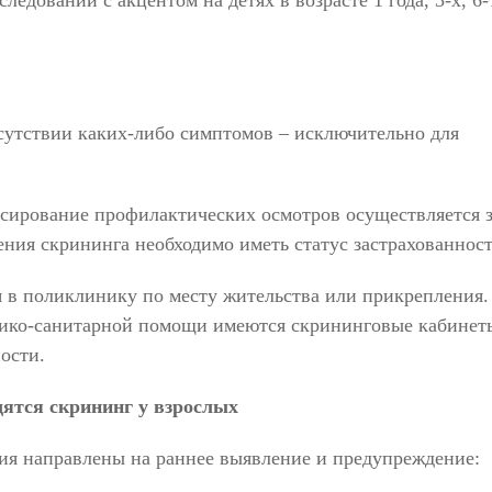
едований с акцентом на детях в возрасте 1 года, 3-х, 6-
сутствии каких-либо симптомов – исключительно для
ирование профилактических осмотров осуществляется 
ния скрининга необходимо иметь статус застрахованност
 в поликлинику по месту жительства или прикрепления.
дико-санитарной помощи имеются скрининговые кабинет
ости.
ятся скрининг у взрослых
ия направлены на раннее выявление и предупреждение: