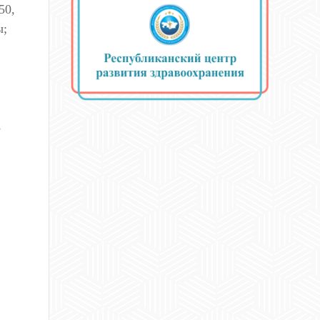
50,
ы;
,