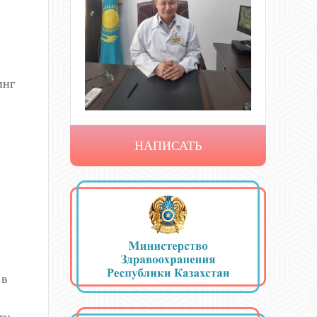
инг
НАПИСАТЬ
 в