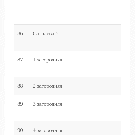
1
2
86
Сатпаева 5
8
4
87
1 загородняя
2
1
88
2 загородняя
4
89
3 загородняя
2
1
90
4 загородняя
6