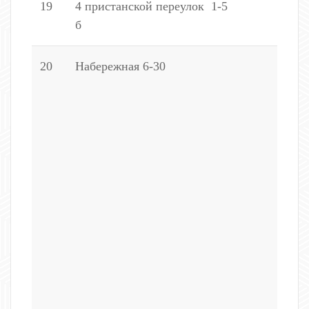
19
4 пристанской переулок 1-5
(
б
20
Набережная 6-30
(
1
1
1
1
2
3
-
1
5
1
6
1
7