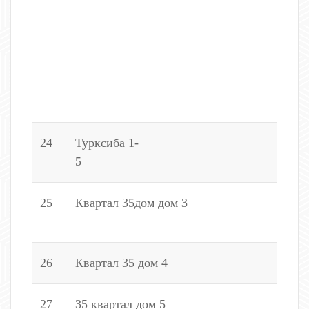
5
3
1
3
4
4
24
Турксиба 1-
2,
5
25
Квартал 35дом дом 3
4
1
26
Квартал 35 дом 4
2
27
35 квартал дом 5
1