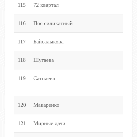
115
72 квартал
1
116
Пос силикатный
1
117
Байсалыкова
6
118
Шугаева
1
119
Сатпаева
1
1
120
Макаренко
2
121
Мирные дачи
2