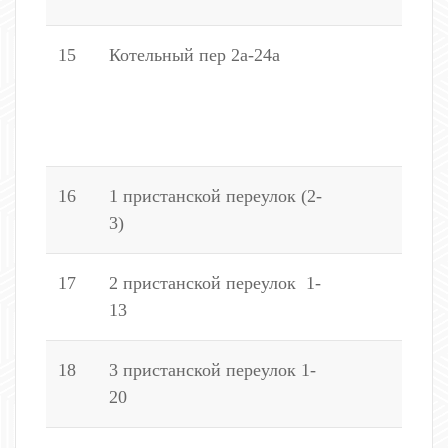
15
Котельный пер 2а-24а
(
1
2
1
16
1 пристанской переулок (2-
2
3)
17
2 пристанской переулок 1-
(
13
1
18
3 пристанской переулок 1-
(
20
3