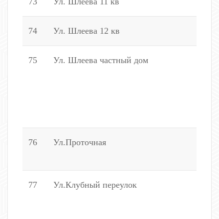
73
Ул. Шлеева 11 кв
8
74
Ул. Шлеева 12 кв
2
75
Ул. Шлеева частный дом
1
1
2
1
2
76
Ул.Проточная
4
5
77
Ул.Клубный переулок
2
7
2