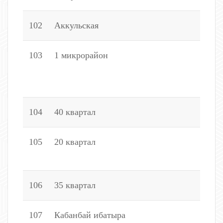
102
Аккульская
7
103
1 микрорайон
2
2
7
104
40 квартал
1
105
20 квартал
8
1
106
35 квартал
6
107
Кабанбай ибатыра
1