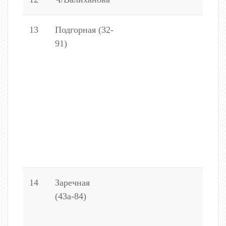
13
Подгорная (32-
3
91)
4
6
7
8
4
5
5
7
9
14
Заречная
(
(43а-84)
8
5
6