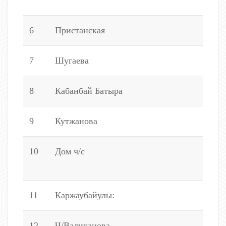
6
6
Пристанская
9
7
Шугаева
1
8
Кабанбай Батыра
1
9
Кутжанова
2
10
Дом ч/с
2
4
11
Каржаубайулы:
1
12
Ч/Валиханова
2