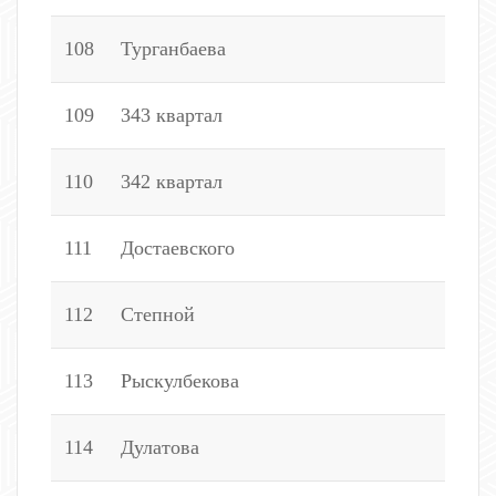
108
Турганбаева
1
109
343 квартал
4
110
342 квартал
6
111
Достаевского
2
112
Степной
7
113
Рыскулбекова
1
114
Дулатова
2