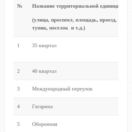
№
Название территориальной единицы
Н
(улица, проспект, площадь, проезд,
тупик, поселок и т.д.)
1
35 квартал
3
2
2
40 квартал
1
3
Международный переулок
1
4
Гагарина
2
5
Оборонная
2