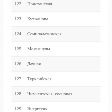
122
Пристанская
4
123
Кутжанова
6
124
Семипалатинская
1
125
Момышулы
1
126
Дачная
1
127
Турксибская
5
128
Чимкентская, сосновая
1
129
Энергетик
8