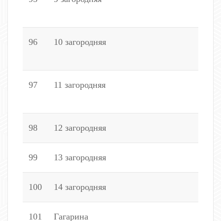
4
96
10 загородняя
2
5
97
11 загородняя
6
4
98
12 загородняя
3
99
13 загородняя
3
100
14 загородняя
5
101
Гагарина
3