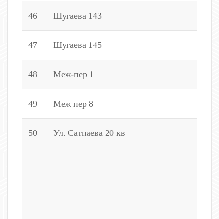
46
Шугаева 143
1
47
Шугаева 145
4
48
Меж-пер 1
5
49
Меж пер 8
5
50
Ул. Сатпаева 20 кв
2
2
3
3
5
2