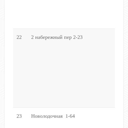
1
1
3
22
2 набережный пер 2-23
(
1
5
9
1
7
1
1
3
23
Новолодочная 1-64
(
3