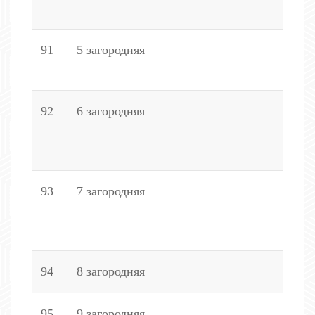
1
91
5 загородняя
8
7
92
6 загородняя
2
2
1
93
7 загородняя
2
1
1
94
8 загородняя
4,
95
9 загородняя
6