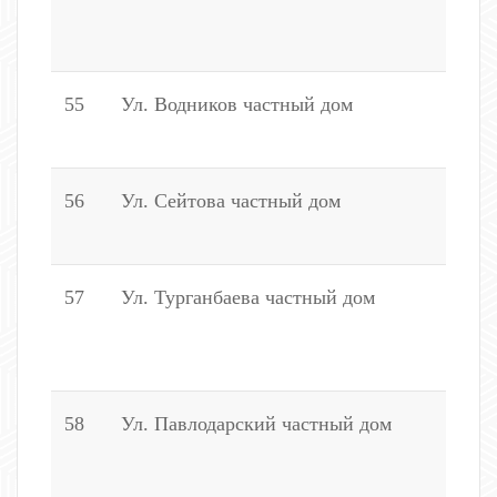
,
1
55
Ул. Водников частный дом
2
1
56
Ул. Сейтова частный дом
2
, 
57
Ул. Турганбаева частный дом
2 
18
1
58
Ул. Павлодарский частный дом
2
2
2