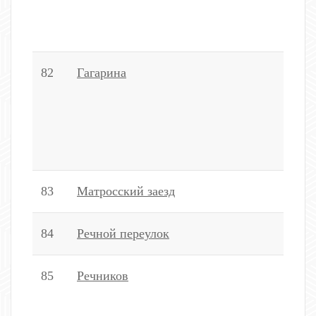
1
2
82
Гагарина
2
3
3
3
3
83
Матросский заезд
2,
84
Речной переулок
2
85
Речников
2
3
2