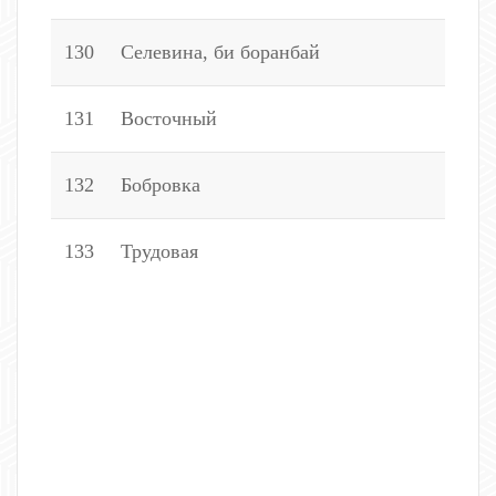
130
Селевина, би боранбай
1
131
Восточный
2
132
Бобровка
3
133
Трудовая
2
1
3
4
5
1
2
4
5